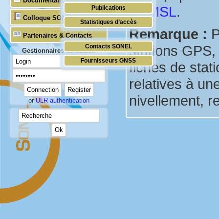
Documentation
PSMSL
.
Publications
Temps réel (UNESCO/COI)
Colloque SONEL
Statistiques d’accès
Remarque :
P
Partenaires & Contacts
stations GPS,
Contacts SONEL
Gestionnaires de station
Fournisseurs GNSS
fiches de stat
relatives à u
nivellement, re
or
ULR authentication