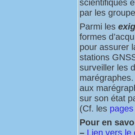
scientifiques 
par les group
Parmi les
exi
formes d’acqui
pour assurer l
stations GNSS 
surveiller les
marégraphes. 
aux marégraph
sur son état p
(Cf. les
pages
Pour en savoi
–
Lien vers l