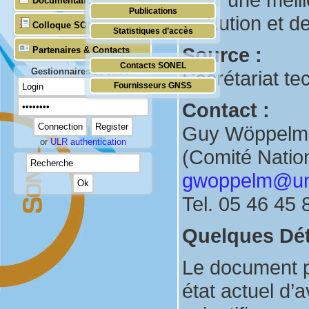
Documentation
Publications
Temps réel (UNESCO/COI)
évolution et de
Colloque SONEL
Statistiques d’accès
Source :
Partenaires & Contacts
Contacts SONEL
Gestionnaires de station
Secrétariat 
Fournisseurs GNSS
Contact :
Guy Wöppelm
or
ULR authentication
(Comité Natio
gwoppelm@univ
Tel. 05 46 45 
Quelques Déta
Le document 
état actuel d’