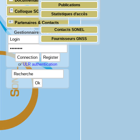
Documentation
Publications
Temps réel (UNESCO/COI)
Colloque SONEL
Statistiques d’accès
Partenaires & Contacts
Contacts SONEL
Gestionnaires de station
Fournisseurs GNSS
or
ULR authentication