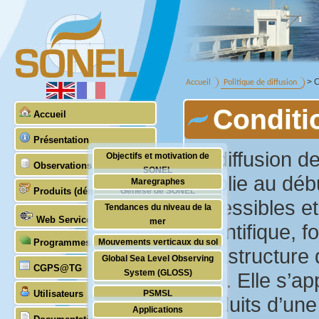
> C
Accueil
Politique de diffusion
Conditi
Accueil
Présentation
La diffusion d
Objectifs et motivation de
Observations
SONEL
établie au dé
Maregraphes
Produits (démonstratifs)
Genèse de SONEL
accessibles et
GNSS
Tendances du niveau de la
Partenaires scientifiques &
Web Services
mer
Stabilité des zéros
scientifique, 
techniques
Programmes (GLOSS)
Mouvements verticaux du sol
DORIS
infrastructure
Global Sea Level Observing
Estimation des mouvements
Gravimétrie absolue
CGPS@TG
System (GLOSS)
seul. Elle s’a
horizontaux
Station management
Utilisateurs
PSMSL
Vagues
produits d’une 
Applications
TIGA