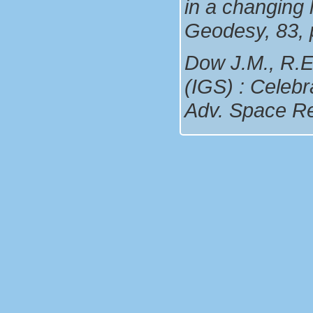
in a changing 
Geodesy, 83, 
Dow J.M., R.E
(IGS) : Celebr
Adv. Space Res