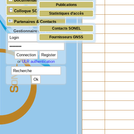
Documentation
Publications
Temps réel (UNESCO/COI)
Colloque SONEL
Statistiques d’accès
Partenaires & Contacts
Contacts SONEL
Gestionnaires de station
Fournisseurs GNSS
or
ULR authentication