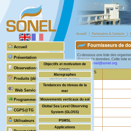
Accueil
Partenaires & Contacts
Fournisseurs de 
Accueil
Ci-dessous une liste des organis
Présentation
dispose de données. Cette liste es
E-mail :
sonel@sonel.org
Objectifs et motivation de
Observations
SONEL
PAYS
Maregraphes
(57)
Produits (démonstratifs)
Genèse de SONEL
GNSS
Tendances du niveau de la
Partenaires scientifiques &
Web Services
mer
Stabilité des zéros
techniques
Programmes (GLOSS)
Mouvements verticaux du sol
DORIS
Global Sea Level Observing
Estimation des mouvements
Gravimétrie absolue
CGPS@TG
System (GLOSS)
horizontaux
Station management
Utilisateurs
PSMSL
Vagues
Applications
TIGA