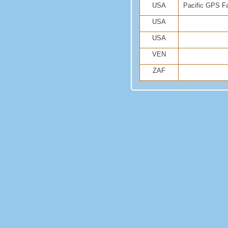
USA
Pacific GPS Fac
USA
USA
VEN
ZAF